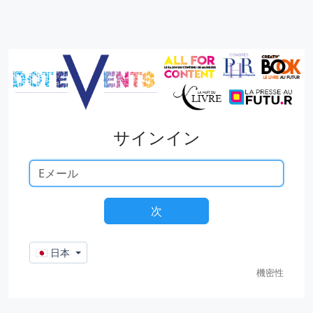
サインイン
🇯🇵 日本
機密性